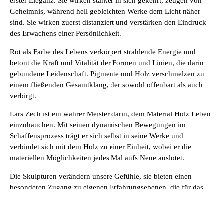
erster Eleganz. Sie wirken stärker in sich gekehrt, zeugen von
Geheimnis, während hell gebleichten Werke dem Licht näher
sind. Sie wirken zuerst distanziert und verstärken den Eindruck
des Erwachens einer Persönlichkeit.
Rot als Farbe des Lebens verkörpert strahlende Energie und
betont die Kraft und Vitalität der Formen und Linien, die darin
gebundene Leidenschaft. Pigmente und Holz verschmelzen zu
einem fließenden Gesamtklang, der sowohl offenbart als auch
verbirgt.
Lars Zech ist ein wahrer Meister darin, dem Material Holz Leben
einzuhauchen. Mit seinen dynamischen Bewegungen im
Schaffensprozess trägt er sich selbst in seine Werke und
verbindet sich mit dem Holz zu einer Einheit, wobei er die
materiellen Möglichkeiten jedes Mal aufs Neue auslotet.
Die Skulpturen verändern unsere Gefühle, sie bieten einen
besonderen Zugang zu eigenen Erfahrungsebenen, die für das
bewusste Denken nicht direkt greifbar sind. Sie verstärken
Emotionen, enthüllen Gedanken, das macht ihren Zauber aus.