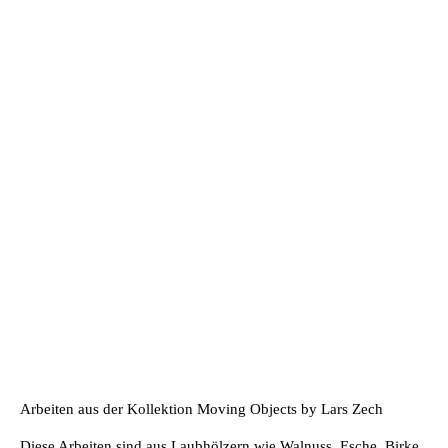
Arbeiten aus der Kollektion Moving Objects by Lars Zech
Diese Arbeiten sind aus Laubhölzern wie Walnuss, Esche, Birke,